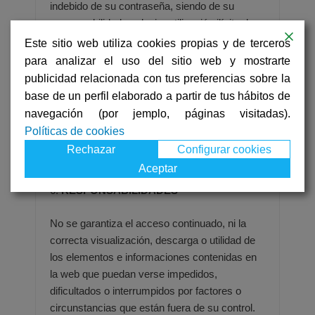
indebido de su contraseña, siendo de su
responsabilidad cualquier utilización ilícita de
los
contenidos y/o servicios del sitio web por
Este sitio web utiliza cookies propias y de terceros
cualquier tercero ilegítimo. Si de manera
para analizar el uso del sitio web y mostrarte
negligente o dolosa incumpliera
cualquiera de
publicidad relacionada con tus preferencias sobre la
las obligaciones establecidas en las presentes
base de un perfil elaborado a partir de tus hábitos de
condiciones generales de uso, responderá por
navegación (por jemplo, páginas visitadas).
todos los
daños y perjuicios que de dicho
Políticas de cookies
incumplimiento pudieran derivarse para la
Rechazar
Configurar cookies
empresa.
Aceptar
6.
RESPONSABILIDADES
No se garantiza el acceso continuado, ni la
correcta visualización, descarga o utilidad de
los elementos e informaciones
contenidas en
la web que puedan verse impedidos,
dificultados o interrumpidos por factores o
circunstancias que están
fuera de su control.